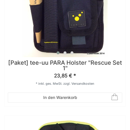
[Paket] tee-uu PARA Holster "Rescue Set
1"
23,85 € *
*
inkl. ges. MwSt.
zzgl.
Versandkosten
In den Warenkorb