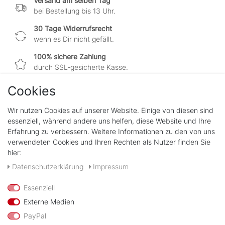
Versand am selben Tag
bei Bestellung bis 13 Uhr.
30 Tage Widerrufsrecht
wenn es Dir nicht gefällt.
100% sichere Zahlung
durch SSL-gesicherte Kasse.
Cookies
Wir nutzen Cookies auf unserer Website. Einige von diesen sind
Shop
essenziell, während andere uns helfen, diese Website und Ihre
Kontakt
Erfahrung zu verbessern. Weitere Informationen zu den von uns
verwendeten Cookies und Ihren Rechten als Nutzer finden Sie
hier:
Rechtliches
Widerrufs­recht
Daten­schutz­erklärung
Impressum
Impressum
Daten­schutz­erklärung
Essenziell
AGB
Externe Medien
PayPal
Zahlungsarten