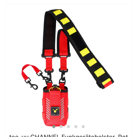
tee-uu CHANNEL Funkgeräteholster, Rot