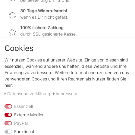
bei Bestellung bis 13 Uhr.
30 Tage Widerrufsrecht
wenn es Dir nicht gefällt.
100% sichere Zahlung
durch SSL-gesicherte Kasse.
Cookies
Wir nutzen Cookies auf unserer Website. Einige von diesen sind
Shop
essenziell, während andere uns helfen, diese Website und Ihre
Kontakt
Erfahrung zu verbessern. Weitere Informationen zu den von uns
verwendeten Cookies und Ihren Rechten als Nutzer finden Sie
hier:
Rechtliches
Widerrufs­recht
Daten­schutz­erklärung
Impressum
Impressum
Daten­schutz­erklärung
Essenziell
AGB
Externe Medien
PayPal
Zahlungsarten
Funktional