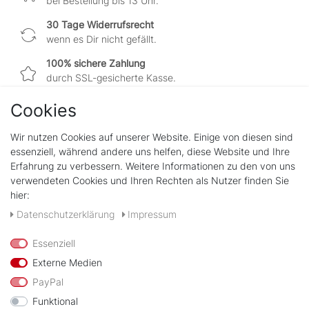
bei Bestellung bis 13 Uhr.
30 Tage Widerrufsrecht
wenn es Dir nicht gefällt.
100% sichere Zahlung
durch SSL-gesicherte Kasse.
Cookies
Wir nutzen Cookies auf unserer Website. Einige von diesen sind
Shop
essenziell, während andere uns helfen, diese Website und Ihre
Kontakt
Erfahrung zu verbessern. Weitere Informationen zu den von uns
verwendeten Cookies und Ihren Rechten als Nutzer finden Sie
hier:
Rechtliches
Widerrufs­recht
Daten­schutz­erklärung
Impressum
Impressum
Daten­schutz­erklärung
Essenziell
AGB
Externe Medien
PayPal
Zahlungsarten
Funktional