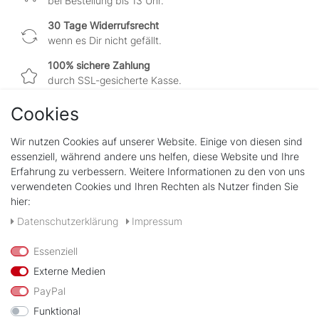
bei Bestellung bis 13 Uhr.
30 Tage Widerrufsrecht
wenn es Dir nicht gefällt.
100% sichere Zahlung
durch SSL-gesicherte Kasse.
Cookies
Wir nutzen Cookies auf unserer Website. Einige von diesen sind
Shop
essenziell, während andere uns helfen, diese Website und Ihre
Kontakt
Erfahrung zu verbessern. Weitere Informationen zu den von uns
verwendeten Cookies und Ihren Rechten als Nutzer finden Sie
hier:
Rechtliches
Widerrufs­recht
Daten­schutz­erklärung
Impressum
Impressum
Daten­schutz­erklärung
Essenziell
AGB
Externe Medien
PayPal
Zahlungsarten
Funktional