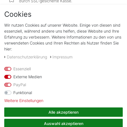
durch SSL-gesicherte Kasse.
Cookies
Wir nutzen Cookies auf unserer Website. Einige von diesen sind
Shop
essenziell, während andere uns helfen, diese Website und Ihre
Kontakt
Erfahrung zu verbessern. Weitere Informationen zu den von uns
verwendeten Cookies und Ihren Rechten als Nutzer finden Sie
hier:
Rechtliches
Widerrufs­recht
Daten­schutz­erklärung
Impressum
Impressum
Daten­schutz­erklärung
Essenziell
AGB
Externe Medien
PayPal
Zahlungsarten
Funktional
Weitere Einstellungen
Wir verschicken mit
Alle akzeptieren
Auswahl akzeptieren