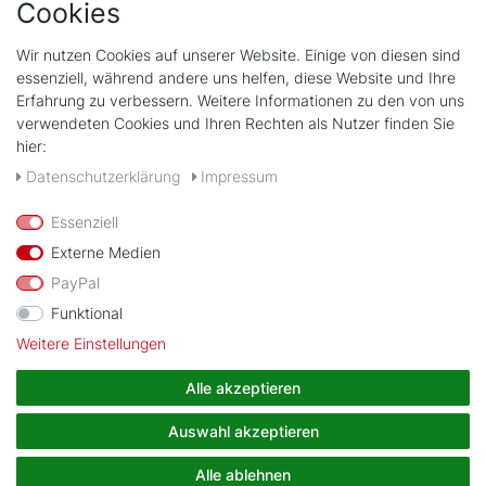
Cookies
Wir nutzen Cookies auf unserer Website. Einige von diesen sind
Shop
essenziell, während andere uns helfen, diese Website und Ihre
Kontakt
Erfahrung zu verbessern. Weitere Informationen zu den von uns
verwendeten Cookies und Ihren Rechten als Nutzer finden Sie
hier:
Rechtliches
Widerrufs­recht
Daten­schutz­erklärung
Impressum
Impressum
Daten­schutz­erklärung
Essenziell
AGB
Externe Medien
PayPal
Zahlungsarten
Funktional
Weitere Einstellungen
Wir verschicken mit
Alle akzeptieren
Auswahl akzeptieren
Alle ablehnen
© Copyright Alarmtrakt 2026 | Alle Rechte vorbehalten.