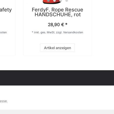
afety
FerdyF. Rope Rescue
Led
HANDSCHUHE, rot
28,90 € *
osten
*
inkl. ges. MwSt.
zzgl.
Versandkosten
*
in
Artikel anzeigen
asse.