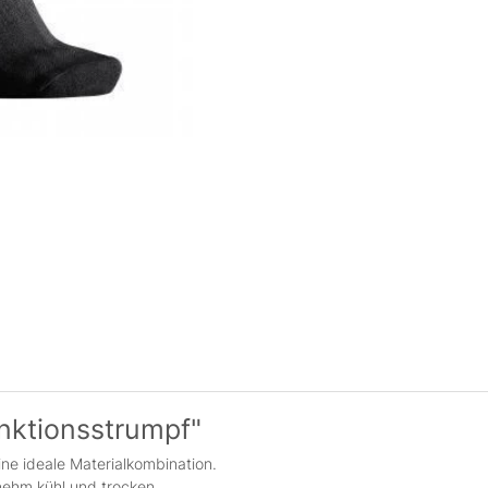
nktionsstrumpf"
ne ideale Materialkombination.
nehm kühl und trocken.