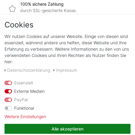
100% sichere Zahlung
durch SSL-gesicherte Kasse.
Cookies
Wir nutzen Cookies auf unserer Website. Einige von diesen sind
Shop
essenziell, während andere uns helfen, diese Website und Ihre
Kontakt
Erfahrung zu verbessern. Weitere Informationen zu den von uns
verwendeten Cookies und Ihren Rechten als Nutzer finden Sie
hier:
Rechtliches
Widerrufs­recht
Daten­schutz­erklärung
Impressum
Impressum
Daten­schutz­erklärung
Essenziell
AGB
Externe Medien
PayPal
Zahlungsarten
Funktional
Weitere Einstellungen
Wir verschicken mit
Alle akzeptieren