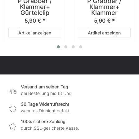
P Grabber /
P Grabber /
Klammer+
Klammer+
Gürtelclip
Klammer
5,90 € *
5,90 € *
*
inkl. ges. MwSt.
zzgl.
*
inkl. ges. MwSt.
zzgl.
Artikel anzeigen
Artikel anzeigen
Versandkosten
Versandkosten
Versand am selben Tag
bei Bestellung bis 13 Uhr.
30 Tage Widerrufsrecht
wenn es Dir nicht gefällt.
100% sichere Zahlung
durch SSL-gesicherte Kasse.